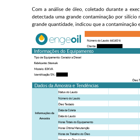
Com a análise de óleo, coletado durante a exec
detectada uma grande contaminação por silício 
grande quantidade, indicou que a contaminação e
Número do Laudo: 66160/6
Cliente:
Tabocas Participações
Informações do Equipamento
Tipo de Equipamento: Gerador a Diesel
Fabricante: Stemak
Modelo: 83KVA
Identificação/SN.:
TP 64528
Óleo 
Dados da Amostra e Tendências
Status do Laudo
Número do Laudo
Óleo Testado
Data da Coleta
Informações da
Data do Laudo
Amostra
Horas Totais do Equipamento
Horas Última Manutenção
Horas de Trabalho do Óleo
Volume de Óleo Usado