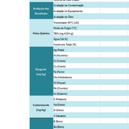
Avaliação de Contaminação
Avaliação dos
Avaliação do Equipamento
Resultados
Avaliação do Óleo
Viscosidade 40ºC [cSt]
Ponto de Fulgor [ºC]
TBN [mg KOH/g]
Físico-Químico
Água [Vol.%]
Insolúveis Totais [%]
Ag (Prata)
Al (Alumínio)
Cr (Cromo)
Cu (Cobre)
Desgaste
Fe (Ferro)
[mg/kg]
Mo (Molibdênio)
Ni (Níquel)
Pb (Chumbo)
Sn (Estanho)
K (Potássio)
Na (Sódio)
Contaminante
Si (Silício)
[mg/kg]
V (Vanádio)
B (Boro)
Ba (Bário)