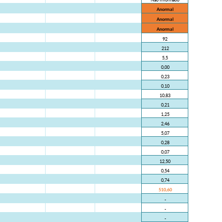
Anormal
Anormal
Anormal
92
212
5,5
0,00
0,23
0,10
10,83
0,21
1,25
2,46
5,07
0,28
0,07
12,50
0,54
0,74
510,60
-
-
-