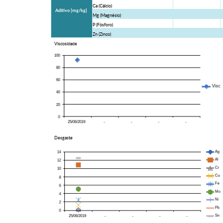
Ca (Cálcio)
Aditivo [mg/kg]
Mg (Magnésio)
P (Fósforo)
Zn (Zinco)
Viscosidade
Desgaste