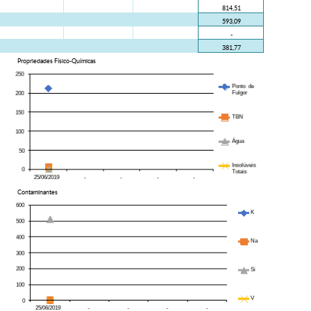
814,51
593,09
-
381,77
Propriedades Físico-Químicas
Contaminantes