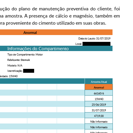
ução do plano de manutenção preventiva do cliente, foi
na amostra. A presença de cálcio e magnésio, também em
ra proveniente do cimento utilizado em suas obras.
Anormal
Data do Laudo: 31/07/2019
Local:
Obra 120.01 - Itapetinga
Informações do Compartimento
Tipo de Compartimento: Motor
Fabricante: Stemak
Modelo: N/A
Identificação:
TP 64528
Testado: 15W40
Amostra Atual
Anormal
66160/6
15W40
25/06/2019
31/07/2019
4719,00
Não Informado
Não Informado
Não Informado